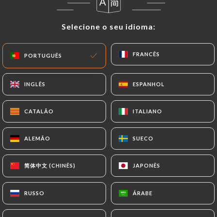
PT
MENU
Selecione o seu idioma:
Selecione o seu idioma:
FRANCÊS
FRANCÊS
PORTUGUÊS
PORTUGUÊS
INGLÊS
INGLÊS
ESPANHOL
ESPANHOL
/
PÁGINA INICIAL
AVALIAÇÕES
Avaliações
CATALÃO
CATALÃO
ITALIANO
ITALIANO
ALEMÃO
ALEMÃO
SUECO
SUECO
44 avaliações no Uniiti
简体中文 (CHINÊS)
简体中文 (CHINÊS)
JAPONÊS
JAPONÊS
4.1 / 5
RUSSO
RUSSO
ÁRABE
ÁRABE
Avaliações 100% reais e verificadas.