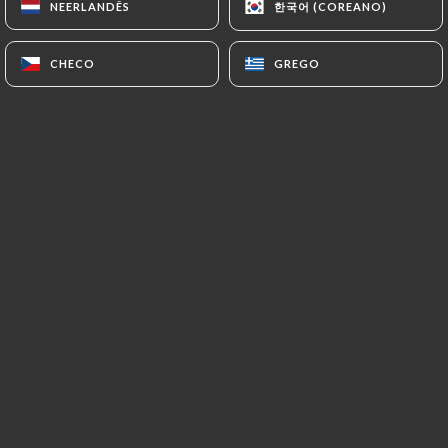
한국어 (COREANO)
한국어 (COREANO)
NEERLANDÊS
NEERLANDÊS
CHECO
CHECO
GREGO
GREGO
Caroline Bachelot classificado
CB
5/5
30/04/2023
•
10:51
Katie Bransfield classificado
KB
1/5
06/02/2023
•
01:37
Javier Garcia Prades classificado
JGP
5/5
06/09/2022
•
10:57
Jean-Yves Le Calvez classificado
JLC