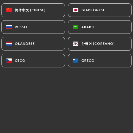
简体中文 (CINESE)
简体中文 (CINESE)
GIAPPONESE
GIAPPONESE
Caroline Bachelot ha lasciato una
CB
RUSSO
RUSSO
ARABO
ARABO
recensione
5/5
한국어 (COREANO)
한국어 (COREANO)
OLANDESE
OLANDESE
30/04/2023
•
10:51
CECO
CECO
GRECO
GRECO
Katie Bransfield ha lasciato una
KB
recensione
1/5
06/02/2023
•
01:37
Javier Garcia Prades ha lasciato una
JGP
recensione
5/5