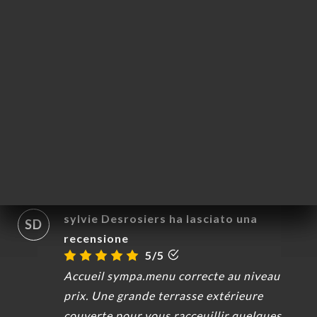
repassera par la
29/11/2021
•
09:01
Camille de Bellescize ha lasciato una
CDB
recensione
2/5
Le bar pratique la sur réservation sur
privateaser.
21/11/2021
•
07:36
sylvie Desrosiers ha lasciato una
SD
recensione
5/5
Accueil sympa.menu correcte au niveau
prix. Une grande terrasse extérieure
couverte pour vous racceuillir quelques