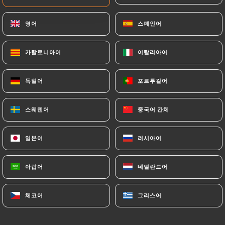
15.00€
영어
영어
스페인어
스페인어
Salade Norvégienne
16.00€
카탈로니아어
카탈로니아어
이탈리아어
이탈리아어
독일어
독일어
포르투갈어
포르투갈어
스웨덴어
스웨덴어
중국어 간체
중국어 간체
PLATS
Tartare de boeuf, préparé minute
일본어
일본어
러시아어
러시아어
16.00€
아랍어
아랍어
네덜란드어
네덜란드어
Pièce du Boucher, frites & salade
14.00€
체코어
체코어
그리스어
그리스어
Entrecôte 350g façon maître d'hôtel