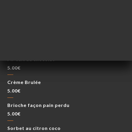
Planche Mixte
17.00€
DESSERTS
Mi-cuit au chocolat
5.00€
Crème Brulée
5.00€
Brioche façon pain perdu
5.00€
Sorbet au citron coco