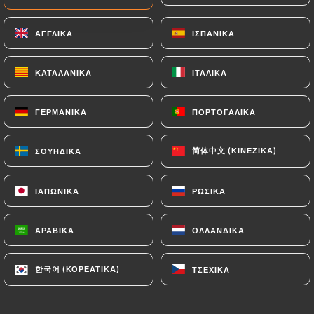
15.00€
ΑΓΓΛΙΚΆ
ΑΓΓΛΙΚΆ
ΙΣΠΑΝΙΚΆ
ΙΣΠΑΝΙΚΆ
Salade Norvégienne
16.00€
ΚΑΤΑΛΑΝΙΚΆ
ΚΑΤΑΛΑΝΙΚΆ
ΙΤΑΛΙΚΆ
ΙΤΑΛΙΚΆ
ΓΕΡΜΑΝΙΚΆ
ΓΕΡΜΑΝΙΚΆ
ΠΟΡΤΟΓΑΛΙΚΆ
ΠΟΡΤΟΓΑΛΙΚΆ
简体中文 (ΚΙΝΈΖΙΚΑ)
简体中文 (ΚΙΝΈΖΙΚΑ)
ΣΟΥΗΔΙΚΆ
ΣΟΥΗΔΙΚΆ
PLATS
Tartare de boeuf, préparé minute
ΙΑΠΩΝΙΚΆ
ΙΑΠΩΝΙΚΆ
ΡΩΣΙΚΆ
ΡΩΣΙΚΆ
16.00€
ΑΡΑΒΙΚΆ
ΑΡΑΒΙΚΆ
ΟΛΛΑΝΔΙΚΆ
ΟΛΛΑΝΔΙΚΆ
Pièce du Boucher, frites & salade
14.00€
한국어 (ΚΟΡΕΆΤΙΚΑ)
한국어 (ΚΟΡΕΆΤΙΚΑ)
ΤΣΈΧΙΚΑ
ΤΣΈΧΙΚΑ
Entrecôte 350g façon maître d'hôtel