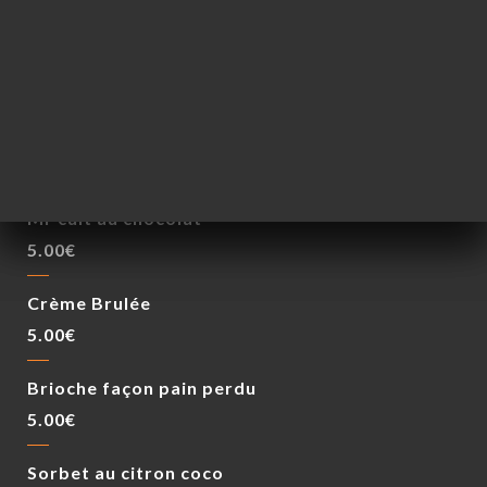
Planche Mixte
17.00€
DESSERTS
Mi-cuit au chocolat
5.00€
Crème Brulée
5.00€
Brioche façon pain perdu
5.00€
Sorbet au citron coco