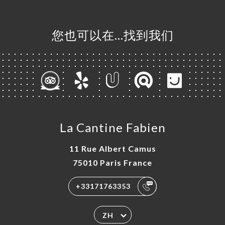
您也可以在…找到我们
La Cantine Fabien
11 Rue Albert Camus
75010 Paris France
+33171763353
ZH