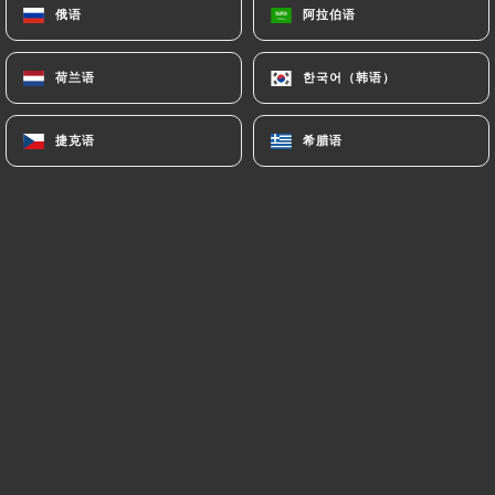
俄语
俄语
阿拉伯语
阿拉伯语
荷兰语
荷兰语
한국어（韩语）
한국어（韩语）
La Cantine Fabien est un bar situé sur la
place du Colonel Fabien, tout près du
捷克语
捷克语
希腊语
希腊语
Parc des Buttes Chaumont et du Père
Lachaise dans le 10ème arrondissement
de Paris. Ce bar-restaurant sera
l'endroit parfait pour fêter votre
anniversaire.
Posez vous en terrasse quelque soit la
saison et profitez de l'air frais.
A l'intérieur, vous serez charmé par la
décoration aux accents industriels. Les
consommations y sont très abordables,