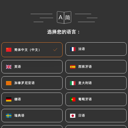
今日营业至 02:00
选择您的语言：
选择您的语言：
La Cantine Fabien
法语
法语
简体中文（中文）
简体中文（中文）
44 评论
英语
英语
西班牙语
西班牙语
BAR - RESTAURANT
11 Rue Albert Camus
加泰罗尼亚语
加泰罗尼亚语
意大利语
意大利语
75010 Paris France
德语
德语
葡萄牙语
葡萄牙语
瑞典语
瑞典语
日语
日语
餐厅简介